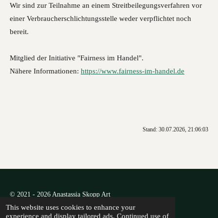
Wir sind zur Teilnahme an einem Streitbeilegungsverfahren vor
einer Verbraucherschlichtungsstelle weder verpflichtet noch
bereit.
Mitglied der Initiative "Fairness im Handel".
Nähere Informationen:
https://www.fairness-im-handel.de
Stand: 30.07.2026, 21:06:03
© 2021 - 2026 Anastassia Skopp Art
This website uses cookies to enhance your
Powered by
Webador
experience and display tailored ads. Continued use of