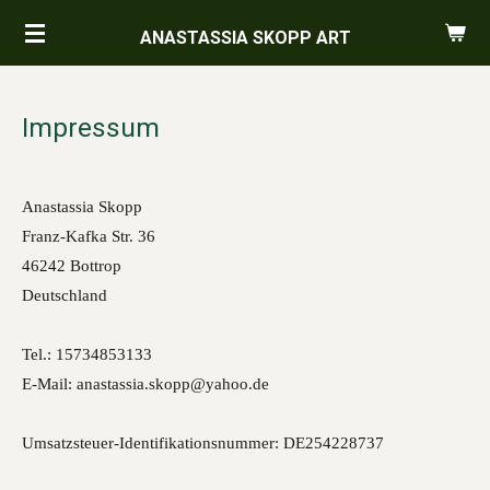
Skip
ANASTASSIA SKOPP ART
to
main
content
Impressum
Anastassia Skopp
Franz-Kafka Str. 36
46242 Bottrop
Deutschland
Tel.: 15734853133
E-Mail: anastassia.skopp@yahoo.de
Umsatzsteuer-Identifikationsnummer: DE254228737